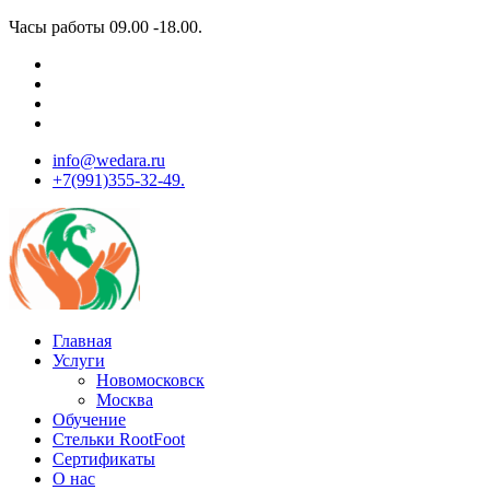
Перейти
Часы работы 09.00 -18.00.
к
содержимому
info@wedara.ru
+7(991)355-32-49.
Спа ведара
Главная
Услуги
Новомосковск
Москва
Обучение
Стельки RootFoot
Сертификаты
О нас