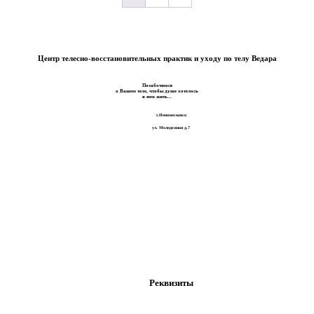
Центр телесно-восстановительных практик и уходу по телу Ведара
Позаботимся
о Вашем теле, чтобы душе хотелось
в нем жить...
г.Новомосковск
ул. Молодежная д.7
Реквизиты