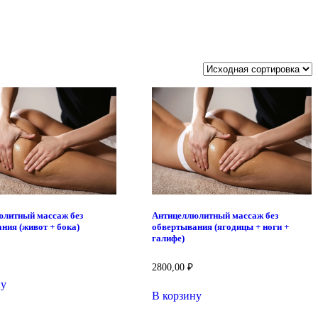
юлитный массаж без
Антицеллюлитный массаж без
ния (живот + бока)
обвертывания (ягодицы + ноги +
галифе)
2800,00
₽
ну
В корзину