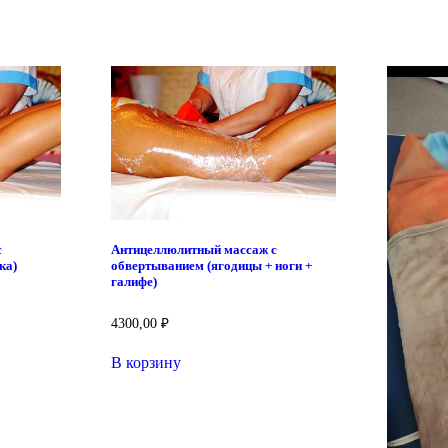
с
Антицеллюлитный массаж с
ка)
обвертыванием (ягодицы + ноги +
галифе)
4300,00
₽
В корзину