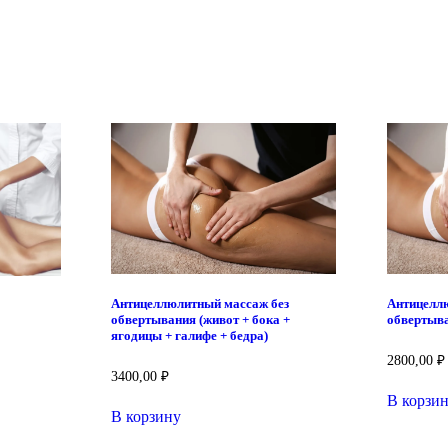
Антицеллюлитный массаж без
Антицелл
обвертывания (живот + бока +
обвертыва
ягодицы + галифе + бедра)
2800,00
₽
3400,00
₽
В корзи
В корзину