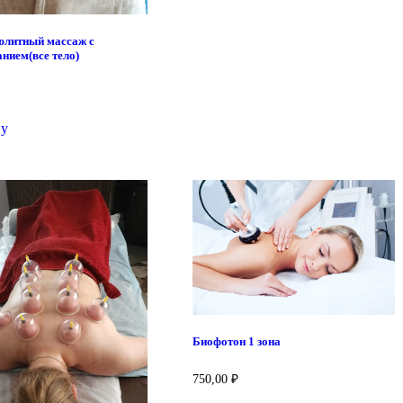
юлитный массаж с
нием(все тело)
ну
Биофотон 1 зона
750,00
₽