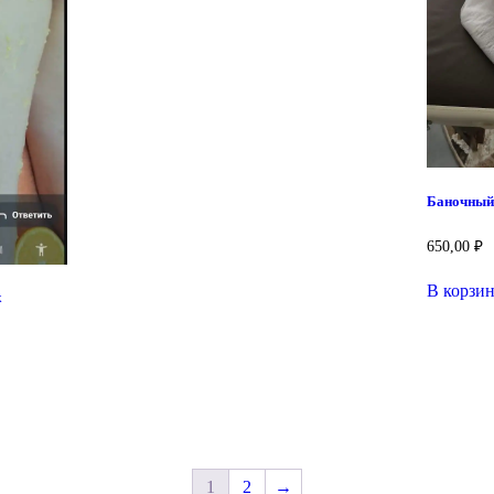
Баночный
650,00
₽
В корзи
ж
1
2
→