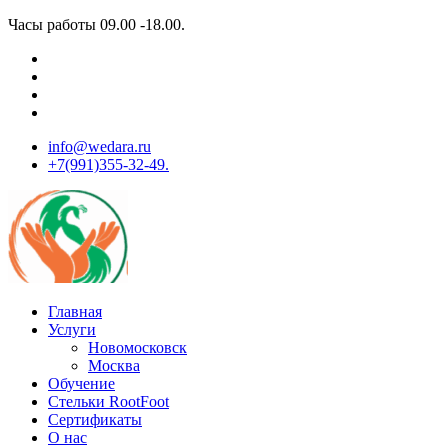
Перейти
Часы работы 09.00 -18.00.
к
содержимому
info@wedara.ru
+7(991)355-32-49.
Спа ведара
Главная
Услуги
Новомосковск
Москва
Обучение
Стельки RootFoot
Сертификаты
О нас