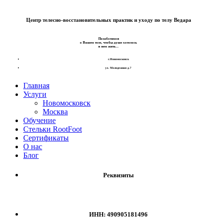
Центр телесно-восстановительных практик и уходу по телу Ведара
Позаботимся
о Вашем теле, чтобы душе хотелось
в нем жить...
г.Новомосковск
ул. Молодежная д.7
Главная
Услуги
Новомосковск
Москва
Обучение
Стельки RootFoot
Сертификаты
О нас
Блог
Реквизиты
ИНН: 490905181496